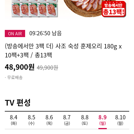
Video
09:26:49 남음
ON AIR
(방송에서만 3팩 더) 사조 숙성 훈제오리 180g x
10팩+3팩 / 총13팩
48,900원
49,900원
· 무료배송
TV 편성
8.4
8.5
8.6
8.7
8.8
8.9
8.10
(화)
(수)
(목)
(금)
(토)
(일)
(월)